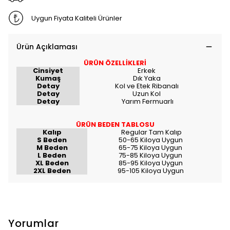
Uygun Fiyata Kaliteli Ürünler
Ürün Açıklaması
ÜRÜN ÖZELLİKLERİ
Cinsiyet
Erkek
Kumaş
Dık Yaka
Detay
Kol ve Etek Ribanalı
Detay
Uzun Kol
Detay
Yarım Fermuarlı
ÜRÜN BEDEN TABLOSU
Kalıp
Regular Tam Kalıp
S Beden
50-65 Kiloya Uygun
M Beden
65-75 Kiloya Uygun
L Beden
75-85 Kiloya Uygun
XL Beden
85-95 Kiloya Uygun
2XL Beden
95-105 Kiloya Uygun
Yorumlar