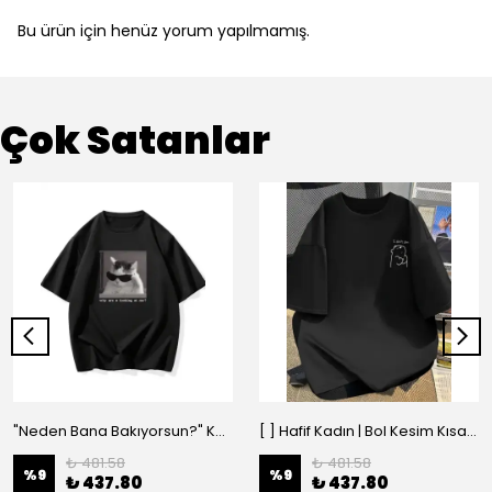
Bu ürün için henüz yorum yapılmamış.
Çok Satanlar
"Neden Bana Bakıyorsun?" Komik Kedi Grafik Tişört - Dijital Baskılı Siyah Bol - Siyah
[ ] Hafif Kadın | Bol Kesim Kısa Kollu Yuvarlak Yaka Eğlenceli Karikatür Ayı ve - Siyah
₺ 481.58
₺ 481.58
%
9
%
9
₺ 437.80
₺ 437.80