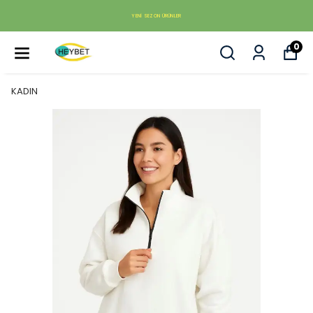
YENI SEZON ÜRÜNLER
0
KADIN