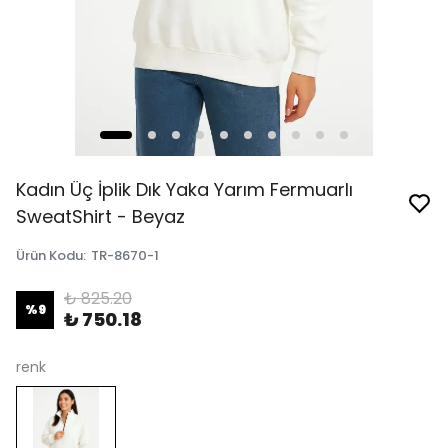
Kadın Üç İplik Dık Yaka Yarım Fermuarlı
SweatShirt - Beyaz
Ürün Kodu
:
TR-8670-1
₺ 825.20
%
9
₺ 750.18
renk