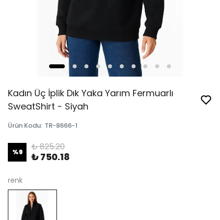
Kadın Üç İplik Dık Yaka Yarım Fermuarlı
SweatShirt - Siyah
Ürün Kodu
:
TR-8666-1
₺ 825.20
%
9
₺ 750.18
renk