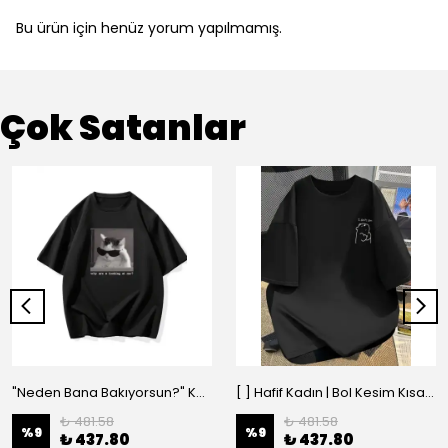
Bu ürün için henüz yorum yapılmamış.
Çok Satanlar
"Neden Bana Bakıyorsun?" Komik Kedi Grafik Tişört - Dijital Baskılı Siyah Bol - Siyah
[ ] Hafif Kadın | Bol Kesim Kısa Kollu Yuvarlak Yaka Eğlenceli Karikatür Ayı ve - Siyah
₺ 481.58
₺ 481.58
%
9
%
9
₺ 437.80
₺ 437.80