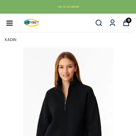
YENI SEZON ÜRÜNLER
0
KADIN