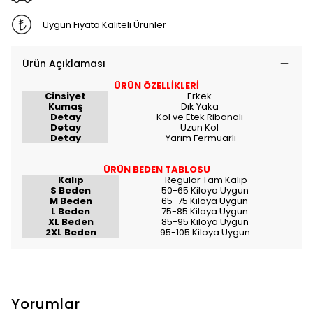
Uygun Fiyata Kaliteli Ürünler
Ürün Açıklaması
ÜRÜN ÖZELLİKLERİ
Cinsiyet
Erkek
Kumaş
Dık Yaka
Detay
Kol ve Etek Ribanalı
Detay
Uzun Kol
Detay
Yarım Fermuarlı
ÜRÜN BEDEN TABLOSU
Kalıp
Regular Tam Kalıp
S Beden
50-65 Kiloya Uygun
M Beden
65-75 Kiloya Uygun
L Beden
75-85 Kiloya Uygun
XL Beden
85-95 Kiloya Uygun
2XL Beden
95-105 Kiloya Uygun
Yorumlar