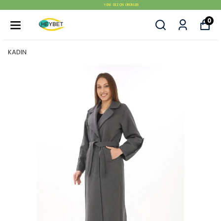
YENI SEZON ÜRÜNLER
0
KADIN