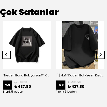
Çok Satanlar
"Neden Bana Bakıyorsun?" Komik Kedi Grafik Tişört - Dijital Baskılı Siyah Bol - Siyah
[ ] Hafif Kadın | Bol Kesim Kısa Kollu Yuvarlak Yaka Eğlenceli Karikatür Ayı ve - Siyah
₺ 481.58
₺ 481.58
%
9
%
9
₺ 437.80
₺ 437.80
1 renk 5 beden
1 renk 5 beden