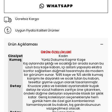
WHATSAPP
Ücretsiz Kargo
Uygun Fiyata Kaliteli Ürünler
Ürün Açıklaması
ÜRÜN ÖZELLİKLERİ
Cinsiyet
Kadın
Kumaş
Yünlü Dokuma Kaşmir Kaşe
Kış aylarında şıklığı ve sıcaklığı bir arada sunan bu
uzun boy kaşe kaban, içi astarlı yapısıyla ekstra
konfor sağlarken düğmeli tasarımıyla da modern
bir görünüm sunar. %95 kaşe ve %5 akrilik kumaş
karışımı ile dayanıklı ve sıcak tutan bu kaban,
tesettür giyime uygun olarak tasarlanmıştır.
Detay
Kruvaze yaka ve beldeki ayarlanabilir kuşak
detayı ile vücut hatlarını zarifçe öne çıkarırken,
öndeki düğme detayları sayesinde klasik bir şıklık
katar. Geniş koleksiyon seçenekleriyle hem
günlük hem de özel gün kombinlerinizi
tamamlayacak bu kaban, kış gardırobunuzun
vazgeçilmezi olacak.