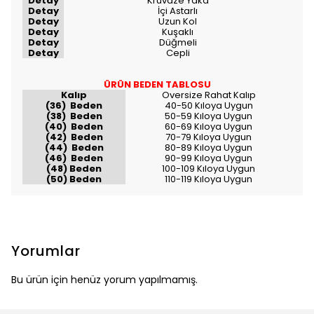
Detay
Kruvaze Yaka
Detay
İçi Astarlı
Detay
Uzun Kol
Detay
Kuşaklı
Detay
Düğmeli
Detay
Cepli
ÜRÜN BEDEN TABLOSU
Kalıp
Oversize Rahat Kalıp
(36) Beden
40-50 Kıloya Uygun
(38) Beden
50-59 Kıloya Uygun
(40) Beden
60-69 Kıloya Uygun
(42) Beden
70-79 Kıloya Uygun
(44) Beden
80-89 Kıloya Uygun
(46) Beden
90-99 Kıloya Uygun
(48) Beden
100-109 Kıloya Uygun
(50) Beden
110-119 Kıloya Uygun
Yorumlar
Bu ürün için henüz yorum yapılmamış.