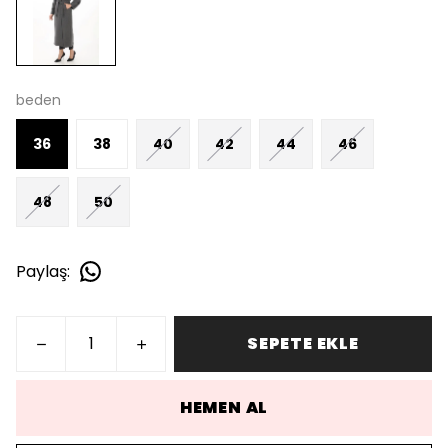
beden
36
38
40
42
44
46
48
50
Paylaş
:
SEPETE EKLE
HEMEN AL