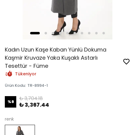
Kadın Uzun Kaşe Kaban Yünlü Dokuma
Kaşmir Kruvaze Yaka Kuşaklı Astarlı
Tesettür - Füme
Tükeniyor
Ürün Kodu
:
TR-8994-1
₺ 3,704.18
%
9
₺ 3,367.44
renk