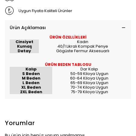
Uygun Fiyata Kaliteli Ürünler
Ürün Açıklaması
ÜRÜN ÖZELLİKLERİ
Cinsiyet
Kadın
Kumaş
40/1 Likralı Kompak Penye
Detay
Gögüste Fermur Aksesuarlı
ÜRÜN BEDEN TABLOSU
Kalıp
Dar Kalıp
S Beden
50-59 Kiloya Uygun
M Beden
60-64 Kiloya Uygun
L Beden
65-69 Kiloya Uygun
XL Beden
70-74 Kiloya Uygun
2XL Beden
75-79 Kiloya Uygun
Yorumlar
Bu ürün için henüz yorum yapılmamış.