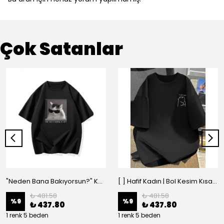
Çok Satanlar
"Neden Bana Bakıyorsun?" Komik Kedi Grafik Tişört - Dijital Baskılı Siyah Bol - Siyah
[ ] Hafif Kadın | Bol Kesim Kısa Kollu Yuvarlak Yaka Eğlenceli Karikatür Ayı ve - Siyah
₺ 481.58
₺ 481.58
%
9
%
9
₺ 437.80
₺ 437.80
1 renk 5 beden
1 renk 5 beden