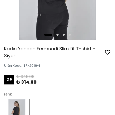
Kadın Yandan Fermuarli Slim fit T-shirt -
Siyah
Ürün Kodu
:
TR-2019-1
₺ 346.06
%
9
₺ 314.60
renk