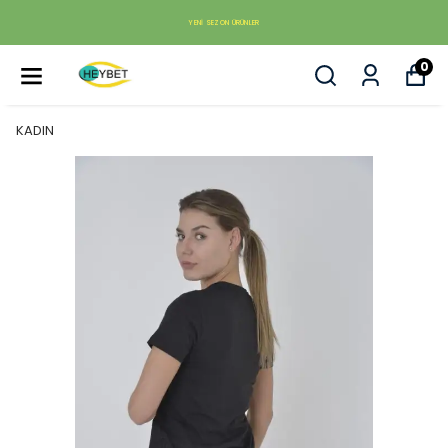
YENI SEZON ÜRÜNLER
0
KADIN