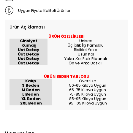
Uygun Fiyata Kaliteli Ürünler
Ürün Açıklaması
ÜRÜN ÖZELLİKLERİ
Cinsiyet
Unisex
Kumaş
Üç İplik İçi Pamuklu
Üst Detay
Bisiklet Yaka
Üst Detay
Uzun Kol
Üst Detay
Yaka ,Kol,Etek Ribanalı
Üst Detay
Ön ve Arka Baskılı
ÜRÜN BEDEN TABLOSU
Kalıp
Oversize
S Beden
50-65 Kiloya Uygun
M Beden
65-75 Kiloya Uygun
L Beden
75-85 Kiloya Uygun
XL Beden
85-95 Kiloya Uygun
2XL Beden
95-105 Kiloya Uygun