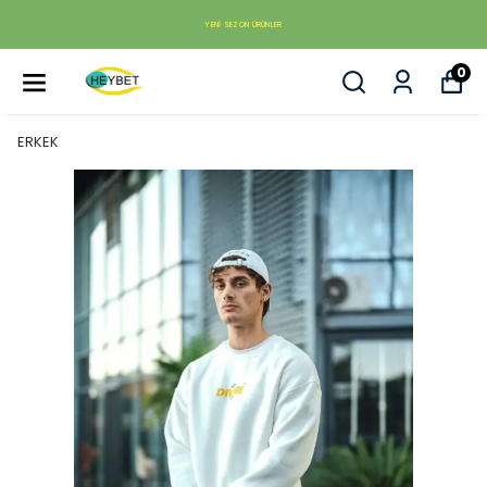
YENI SEZON ÜRÜNLER
0
ERKEK