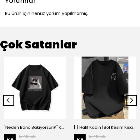
Yorumlar
Bu ürün için henüz yorum yapılmamış.
Çok Satanlar
"Neden Bana Bakıyorsun?" Komik Kedi Grafik Tişört - Dijital Baskılı Siyah Bol - Siyah
[ ] Hafif Kadın | Bol Kesim Kısa Kollu Yuvarlak Yaka Eğlenceli Karikatür Ayı ve - Siyah
₺ 481.58
₺ 481.58
%
9
%
9