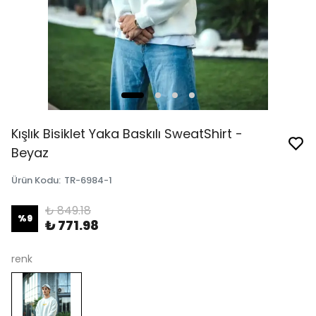
Kışlık Bisiklet Yaka Baskılı SweatShirt -
Beyaz
Ürün Kodu
:
TR-6984-1
₺ 849.18
%
9
₺ 771.98
renk