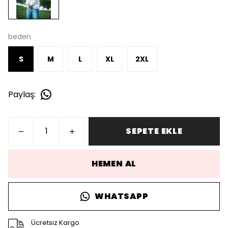
beden
S
M
L
XL
2XL
Paylaş
:
SEPETE EKLE
HEMEN AL
WHATSAPP
Ücretsiz Kargo