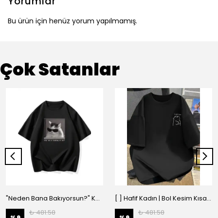
Yorumlar
Bu ürün için henüz yorum yapılmamış.
Çok Satanlar
"Neden Bana Bakıyorsun?" Komik Kedi Grafik Tişört - Dijital Baskılı Siyah Bol - Siyah
[ ] Hafif Kadın | Bol Kesim Kısa Kollu Yuvarlak Yaka Eğlenceli Karikatür Ayı ve - Siyah
₺ 481.58
₺ 481.58
%
9
%
9