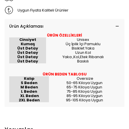
Uygun Fiyata Kaliteli Ürünler
Ürün Açıklaması
ÜRÜN ÖZELLİKLERİ
Cinsiyet
Unisex
Kumaş
Üç İplik İçi Pamuklu
Üst Detay
Bisiklet Yaka
Üst Detay
Uzun Kol
Üst Detay
Yaka ,Kol,Etek Ribanalı
Üst Detay
Baskılı
ÜRÜN BEDEN TABLOSU
Kalıp
Oversize
S Beden
50-65 Kiloya Uygun
M Beden
65-75 Kiloya Uygun
L Beden
75-85 Kiloya Uygun
XL Beden
85-95 Kiloya Uygun
2XL Beden
95-105 Kiloya Uygun