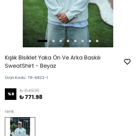
Kışlık Bisiklet Yaka Ön Ve Arka Baskılı
SweatShirt - Beyaz
Ürün Kodu
:
TR-6822-1
₺ 849.18
%
9
₺ 771.98
renk