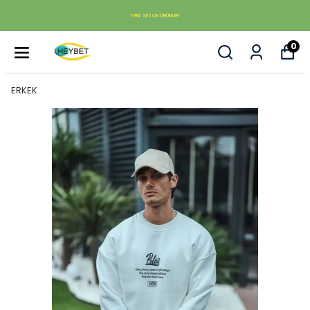
YENI SEZON ÜRÜNLER
0
ERKEK