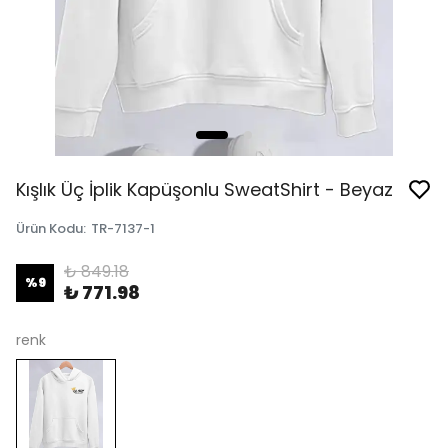
Kışlık Üç İplik Kapüşonlu SweatShirt - Beyaz
Ürün Kodu
:
TR-7137-1
₺ 849.18
%
9
₺ 771.98
renk