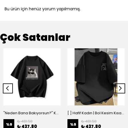
Bu ürün için henüz yorum yapılmamış.
Çok Satanlar
"Neden Bana Bakıyorsun?" Komik Kedi Grafik Tişört - Dijital Baskılı Siyah Bol - Siyah
[ ] Hafif Kadın | Bol Kesim Kısa Kollu Yuvarlak Yaka Eğlenceli Karikatür Ayı ve - Siyah
₺ 481.58
₺ 481.58
%
9
%
9
₺ 437.80
₺ 437.80