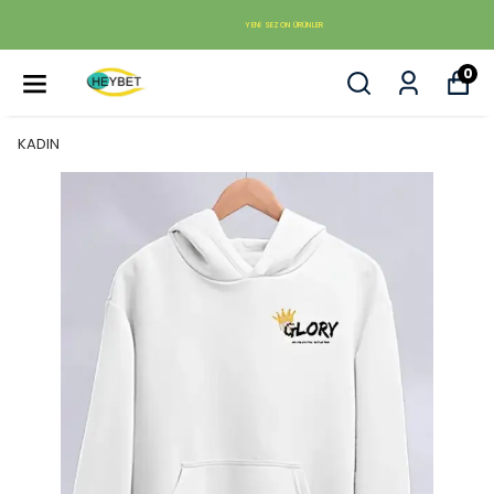
YENI SEZON ÜRÜNLER
0
KADIN