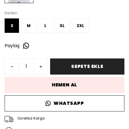
beden
S
M
L
XL
2XL
Paylaş
:
SEPETE EKLE
HEMEN AL
WHATSAPP
Ücretsiz Kargo