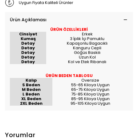
Uygun Fiyata Kaliteli Ürünler
Ürün Açıklaması
ÜRÜN ÖZELLİKLERİ
Cinsiyet
Erkek
Kumaş
3 İplik İçi Pamuklu
Detay
Kapaşonlu Bagacıklı
Detay
Kanguru Cepli
Detay
Göğüs Baskılı
Detay
Uzun Kol
Detay
Kol ve Etek Ribanalı
ÜRÜN BEDEN TABLOSU
Kalıp
Oversize
S Beden
55-65 Kiloya Uygun
M Beden
65-75 Kiloya Uygun
L Beden
75-85 Kiloya Uygun
XL Beden
85-95 Kiloya Uygun
2XL Beden
95-105 Kiloya Uygun
Yorumlar