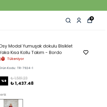
0
Osy Modal Yumuşak dokulu Bisiklet
Yaka Kısa Kollu Takım - Bordo
Tükeniyor
Ürün Kodu
:
TR-7924-1
₺ 1,581.23
%
9
₺ 1,437.48
renk