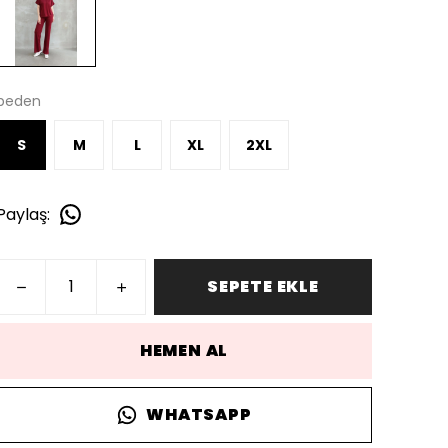
beden
S
M
L
XL
2XL
Paylaş
:
SEPETE EKLE
HEMEN AL
WHATSAPP