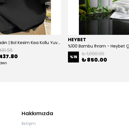
HEYBET
[ ] Hafif Kadın | Bol Kesim Kısa Kollu Yuvarlak Yaka Eğlenceli Karikatür Ayı ve - Siyah
%100 Bambu İhram - Heybet 
481.58
₺ 1,000.00
437.80
%
15
₺ 850.00
eden
Hakkımızda
İletişim