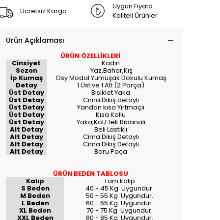
Uygun Fiyata
Ücretsiz Kargo
Kaliteli Ürünler
Ürün Açıklaması
ÜRÜN ÖZELLİKLERİ
Cinsiyet
Kadın
Sezon
Yaz,Bahar,Kış
İp Kumaş
Osy Modal Yumuşak Dokulu Kumaş
Detay
1 Üst ve 1 Alt (2 Parça)
Üst Detay
Bisiklet Yaka
Üst Detay
Cima Dikiş detaylı
Üst Detay
Yandan kısa Yırtmaçlı
Üst Detay
Kısa Kollu
Üst Detay
Yaka,Kol,Etek Ribanali
Alt Detay
Beli Lastıklı
Alt Detay
Cima Dikiş Detaylı
Alt Detay
Cima Dikiş Detaylı
Alt Detay
Boru Paça
ÜRÜN BEDEN TABLOSU
Kalıp
Tam kalıp
S Beden
40 - 45 Kg Uygundur.
M Beden
50 - 55 Kg Uygundur.
L Beden
60 - 65 Kg Uygundur.
XL Beden
70 - 75 Kg Uygundur.
XXL Beden
80 - 85 Kg Uygundur.