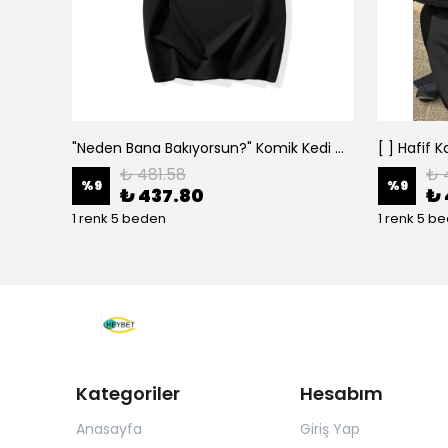
"Neden Bana Bakıyorsun?" Komik Kedi Grafik Tişört - Dijital Baskılı Siyah Bol - Siyah
₺ 481.58
₺ 
%
9
%
9
₺ 437.80
₺ 
1 renk 5 beden
1 renk 5 b
Kategoriler
Hesabım
Anasayfa
Giriş Yap