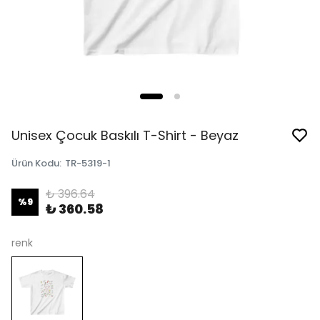
Unisex Çocuk Baskılı T-Shirt - Beyaz
Ürün Kodu
:
TR-5319-1
₺ 396.64
%
9
₺ 360.58
renk