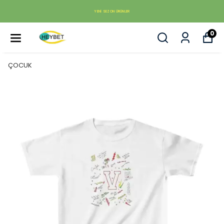
YENI SEZON ÜRÜNLER
0
ÇOCUK