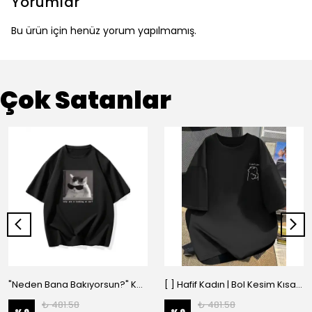
Yorumlar
Bu ürün için henüz yorum yapılmamış.
Çok Satanlar
"Neden Bana Bakıyorsun?" Komik Kedi Grafik Tişört - Dijital Baskılı Siyah Bol - Siyah
[ ] Hafif Kadın | Bol Kesim Kısa Kollu Yuvarlak Yaka Eğlenceli Karikatür Ayı ve - Siyah
₺ 481.58
₺ 481.58