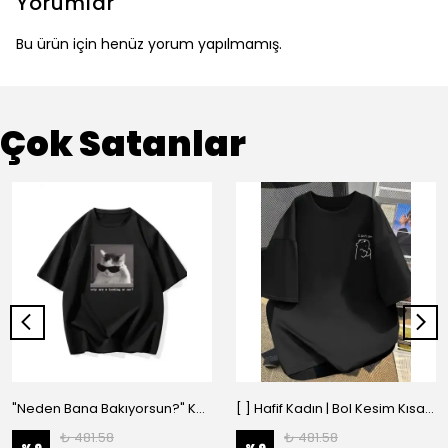
Yorumlar
Bu ürün için henüz yorum yapılmamış.
Çok Satanlar
"Neden Bana Bakıyorsun?" Komik Kedi Grafik Tişört - Dijital Baskılı Siyah Bol - Siyah
[ ] Hafif Kadın | Bol Kesim Kısa Kollu Yuvarlak Yaka Eğlenceli Karikatür Ayı ve - Siyah
₺ 481.58
₺ 481.58