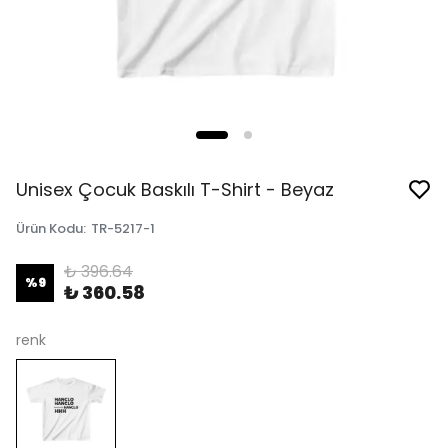
Unisex Çocuk Baskılı T-Shirt - Beyaz
Ürün Kodu
:
TR-5217-1
₺ 396.64
%
9
₺ 360.58
renk