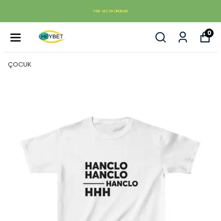
YENI SEZON ÜRÜNLER
0
ÇOCUK