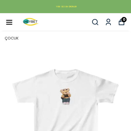
YENI SEZON ÜRÜNLER
0
ÇOCUK