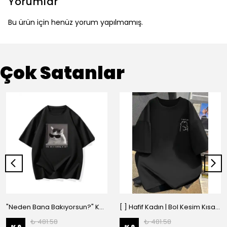
Yorumlar
Bu ürün için henüz yorum yapılmamış.
Çok Satanlar
"Neden Bana Bakıyorsun?" Komik Kedi Grafik Tişört - Dijital Baskılı Siyah Bol - Siyah
[ ] Hafif Kadın | Bol Kesim Kısa Kollu Yuvarlak Yaka Eğlenceli Karikatür Ayı ve - Siyah
₺ 481.58
₺ 481.58