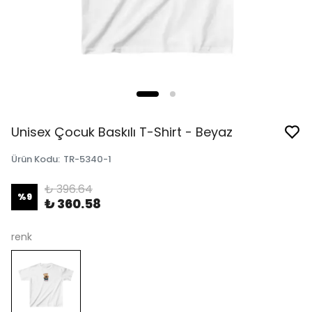
Unisex Çocuk Baskılı T-Shirt - Beyaz
Ürün Kodu
:
TR-5340-1
₺ 396.64
%
9
₺ 360.58
renk