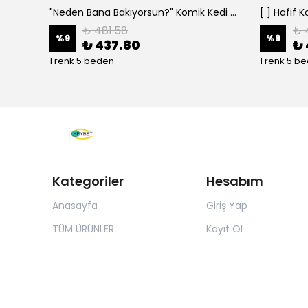
"Neden Bana Bakıyorsun?" Komik Kedi Grafik Tişört - Dijital Baskılı Siyah Bol - Siyah
₺ 481.58
₺ 
%
9
%
9
₺ 437.80
₺ 
1 renk 5 beden
1 renk 5 b
Kategoriler
Hesabım
Anasayfa
Giriş Yap
TÜM ÜRÜNLER
Kayıt Ol