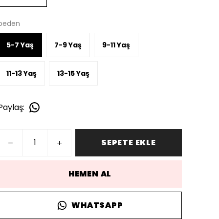
beden
5-7 Yaş
7-9 Yaş
9-11 Yaş
11-13 Yaş
13-15 Yaş
Paylaş
:
SEPETE EKLE
HEMEN AL
WHATSAPP