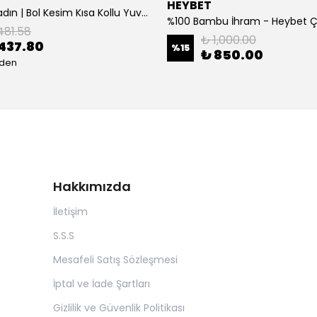
HEYBET
[ ] Hafif Kadın | Bol Kesim Kısa Kollu Yuvarlak Yaka Eğlenceli Karikatür Ayı ve - Siyah
%100 Bambu İhram - Heybet 
481.58
₺ 1,000.00
437.80
%
15
₺ 850.00
eden
Hakkımızda
İletişim
S.S.S
Mesafeli Satış Sözleşmesi
İptal ve İade Şartları
Gizlilik ve Güvenlik Politikası