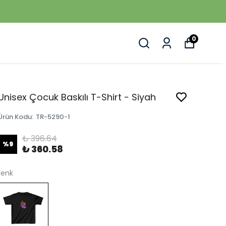
0
Unisex Çocuk Baskılı T-Shirt - Siyah
Ürün Kodu
:
TR-5290-1
₺ 396.64
%
9
₺ 360.58
renk