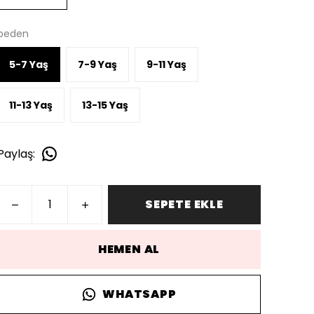
beden
5-7 Yaş
7-9 Yaş
9-11 Yaş
11-13 Yaş
13-15 Yaş
Paylaş
:
SEPETE EKLE
HEMEN AL
WHATSAPP