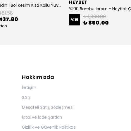
HEYBET
[ ] Hafif Kadın | Bol Kesim Kısa Kollu Yuvarlak Yaka Eğlenceli Karikatür Ayı ve - Siyah
%100 Bambu İhram - Heybet 
481.58
₺ 1,000.00
437.80
%
15
₺ 850.00
eden
Hakkımızda
İletişim
S.S.S
Mesafeli Satış Sözleşmesi
İptal ve İade Şartları
Gizlilik ve Güvenlik Politikası