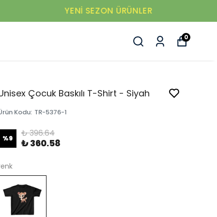
0
Unisex Çocuk Baskılı T-Shirt - Siyah
Ürün Kodu
:
TR-5376-1
₺ 396.64
%
9
₺ 360.58
renk