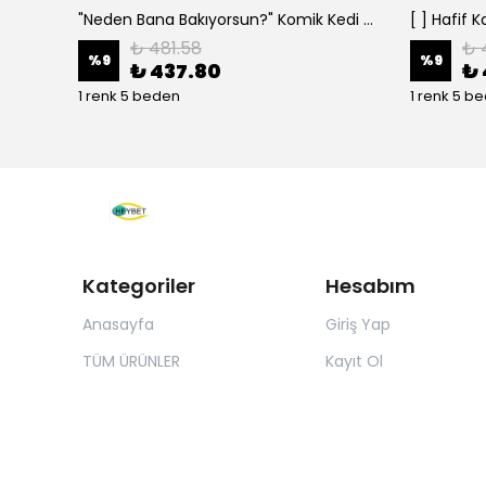
"Neden Bana Bakıyorsun?" Komik Kedi Grafik Tişört - Dijital Baskılı Siyah Bol - Siyah
₺ 481.58
₺ 
%
9
%
9
₺ 437.80
₺ 
1 renk 5 beden
1 renk 5 b
Kategoriler
Hesabım
Anasayfa
Giriş Yap
TÜM ÜRÜNLER
Kayıt Ol