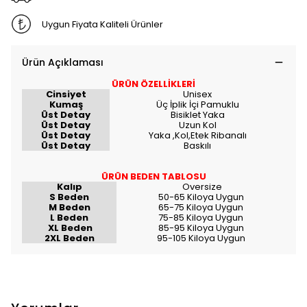
Uygun Fiyata Kaliteli Ürünler
Ürün Açıklaması
ÜRÜN ÖZELLİKLERİ
Cinsiyet
Unisex
Kumaş
Üç İplik İçi Pamuklu
Üst Detay
Bisiklet Yaka
Üst Detay
Uzun Kol
Üst Detay
Yaka ,Kol,Etek Ribanalı
Üst Detay
Baskılı
ÜRÜN BEDEN TABLOSU
Kalıp
Oversize
S Beden
50-65 Kiloya Uygun
M Beden
65-75 Kiloya Uygun
L Beden
75-85 Kiloya Uygun
XL Beden
85-95 Kiloya Uygun
2XL Beden
95-105 Kiloya Uygun