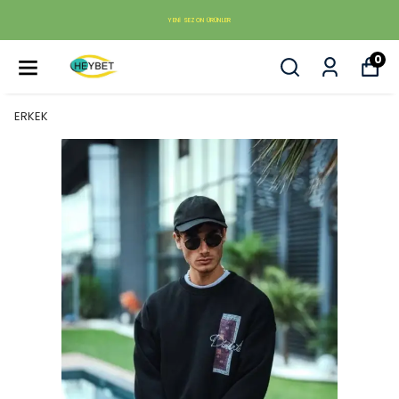
YENI SEZON ÜRÜNLER
0
ERKEK