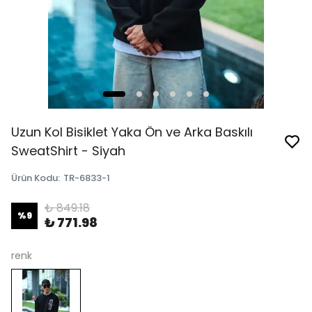
Uzun Kol Bisiklet Yaka Ön ve Arka Baskılı
SweatShirt - Siyah
Ürün Kodu
:
TR-6833-1
₺ 849.18
%
9
₺ 771.98
renk