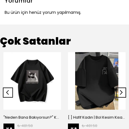
Yorumlar
Bu ürün için henüz yorum yapılmamış.
Çok Satanlar
"Neden Bana Bakıyorsun?" Komik Kedi Grafik Tişört - Dijital Baskılı Siyah Bol - Siyah
[ ] Hafif Kadın | Bol Kesim Kısa Kollu Yuvarlak Yaka Eğlenceli Karikatür Ayı ve - Siyah
₺ 481.58
₺ 481.58
%
9
%
9