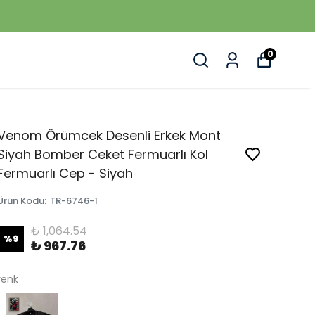
0
Venom Örümcek Desenli Erkek Mont
Siyah Bomber Ceket Fermuarlı Kol
Fermuarlı Cep - Siyah
Ürün Kodu
:
TR-6746-1
₺ 1,064.54
%
9
₺ 967.76
renk