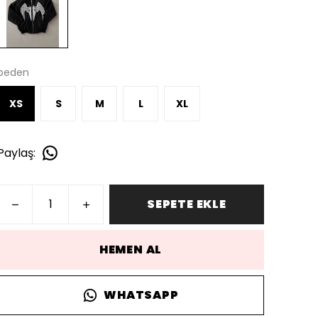
beden
XS
S
M
L
XL
Paylaş
:
SEPETE EKLE
HEMEN AL
WHATSAPP