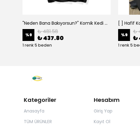
"Neden Bana Bakıyorsun?" Komik Kedi Grafik Tişört - Dijital Baskılı Siyah Bol - Siyah
₺ 481.58
₺ 
%
9
%
9
₺ 437.80
₺ 
1 renk 5 beden
1 renk 5 b
Kategoriler
Hesabım
Anasayfa
Giriş Yap
TÜM ÜRÜNLER
Kayıt Ol