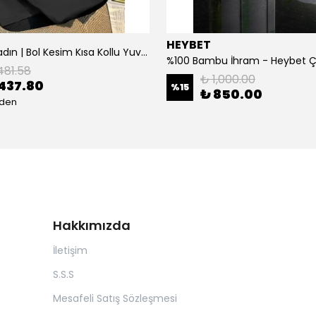
HEYBET
[ ] Hafif Kadın | Bol Kesim Kısa Kollu Yuvarlak Yaka Eğlenceli Karikatür Ayı ve - Siyah
%100 Bambu İhram - Heybet 
481.58
₺ 1,000.00
437.80
%
15
₺ 850.00
eden
Hakkımızda
İletişim
S.S.S
Mesafeli Satış Sözleşmesi