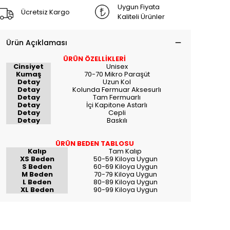
Uygun Fiyata
Ücretsiz Kargo
Kaliteli Ürünler
Ürün Açıklaması
ÜRÜN ÖZELLİKLERİ
Cinsiyet
Unisex
Kumaş
70-70 Mikro Paraşüt
Detay
Uzun Kol
Detay
Kolunda Fermuar Aksesurlı
Detay
Tam Fermuarlı
Detay
İçi Kapitone Astarlı
Detay
Cepli
Detay
Baskılı
ÜRÜN BEDEN TABLOSU
Kalıp
Tam Kalıp
XS Beden
50-59 Kiloya Uygun
S Beden
60-69 Kiloya Uygun
M Beden
70-79 Kiloya Uygun
L Beden
80-89 Kiloya Uygun
XL Beden
90-99 Kiloya Uygun